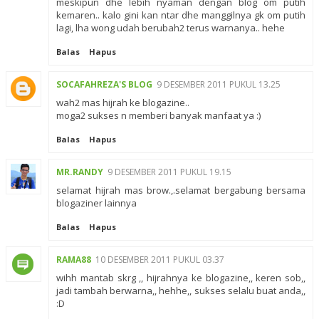
meskipun dhe lebih nyaman dengan blog om putih
kemaren.. kalo gini kan ntar dhe manggilnya gk om putih
lagi, lha wong udah berubah2 terus warnanya.. hehe
Balas
Hapus
SOCAFAHREZA'S BLOG
9 DESEMBER 2011 PUKUL 13.25
wah2 mas hijrah ke blogazine..
moga2 sukses n memberi banyak manfaat ya :)
Balas
Hapus
MR.RANDY
9 DESEMBER 2011 PUKUL 19.15
selamat hijrah mas brow.,.selamat bergabung bersama
blogaziner lainnya
Balas
Hapus
RAMA88
10 DESEMBER 2011 PUKUL 03.37
wihh mantab skrg ,, hijrahnya ke blogazine,, keren sob,,
jadi tambah berwarna,, hehhe,, sukses selalu buat anda,,
:D