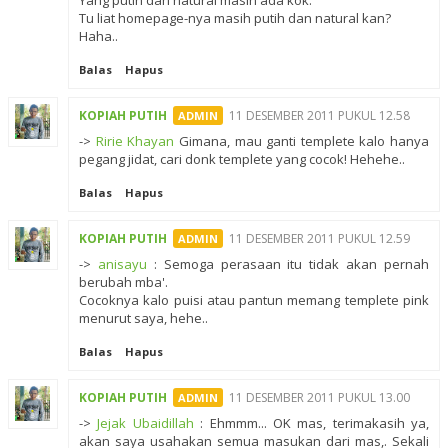
Tu liat homepage-nya masih putih dan natural kan?
Haha..
Balas
Hapus
KOPIAH PUTIH
11 DESEMBER 2011 PUKUL 12.58
->
Ririe Khayan
Gimana, mau ganti templete kalo hanya
pegang jidat, cari donk templete yang cocok! Hehehe..
Balas
Hapus
KOPIAH PUTIH
11 DESEMBER 2011 PUKUL 12.59
->
anisayu
: Semoga perasaan itu tidak akan pernah
berubah mba'.
Cocoknya kalo puisi atau pantun memang templete pink
menurut saya, hehe..
Balas
Hapus
KOPIAH PUTIH
11 DESEMBER 2011 PUKUL 13.00
->
Jejak Ubaidillah
: Ehmmm... OK mas, terimakasih ya,
akan saya usahakan semua masukan dari mas,. Sekali