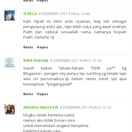
Balas
Hapus
SI BELO
8 DESEMBER 2011 PUKUL 14.46
Kalo Hijrah ini bikin ente nyaman, Nay siih sebagai
pengunjung asik2 aje,, tapi lebih suka yang awal soalnye
Putih dan natural sesuailah sama namanya Kopiah
Putih...hehehe =))
Balas
Hapus
RIRIE KHAYAN
8 DESEMBER 2011 PUKUL 15.04
masih belum faham-faham *DDR ya?* ttg
Blogazine....pengen sey punya lay out blog yg simple tapi
ada ciri personalnya..tp belum nemu mesti spt apa
konsepnya...*pegang jidat*
Balas
Hapus
ANISAYU NASTUTIK
8 DESEMBER 2011 PUKUL 15.22
blogku selalu bertema sama
namun aku tidak bosan rasa
untuk menuliskan angan2 menjelma
hadirnya kapan saja