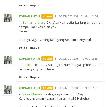
Balas
Hapus
KOPIAH PUTIH
11 DESEMBER 2011 PUKUL 12.54
->
jiah al jafara
: OK.. Asalkan setia itu jangan pernah
sampek menyakitkan ya..
Hehe..
Teringat lagunya angkasa yang setiaitu menyakitkan.
Balas
Hapus
KOPIAH PUTIH
11 DESEMBER 2011 PUKUL 12.55
->
katils
: Hehehe.. Satu aja belum punya, gimana udah
pengen yang baru, hehe..
Balas
Hapus
KOPIAH PUTIH
11 DESEMBER 2011 PUKUL 12.57
->
Naya Elbetawi
Pastinya nyaman dong Nay..
Kalo gag nyaman ngapain harus hijrah? Hehehe..
Yang putih dan natural masih ada kok.