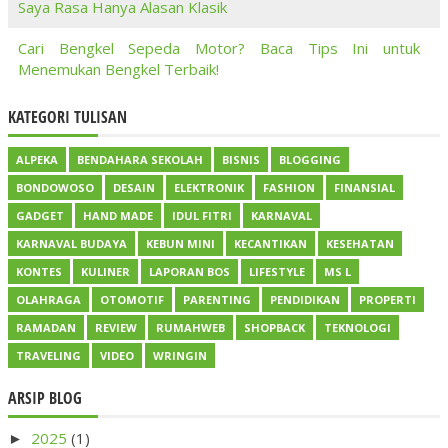
Saya Rasa Hanya Alasan Klasik
Cari Bengkel Sepeda Motor? Baca Tips Ini untuk
Menemukan Bengkel Terbaik!
KATEGORI TULISAN
ALPEKA
BENDAHARA SEKOLAH
BISNIS
BLOGGING
BONDOWOSO
DESAIN
ELEKTRONIK
FASHION
FINANSIAL
GADGET
HAND MADE
IDUL FITRI
KARNAVAL
KARNAVAL BUDAYA
KEBUN MINI
KECANTIKAN
KESEHATAN
KONTES
KULINER
LAPORAN BOS
LIFESTYLE
MS L
OLAHRAGA
OTOMOTIF
PARENTING
PENDIDIKAN
PROPERTI
RAMADAN
REVIEW
RUMAHWEB
SHOPBACK
TEKNOLOGI
TRAVELING
VIDEO
WRINGIN
ARSIP BLOG
2025
(1)
►