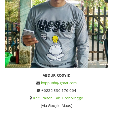
ABDUR ROSYID
kopputih@gmail.com
+6282 336 176 064
Kec. Paiton Kab. Probolinggo
(via Google Maps)