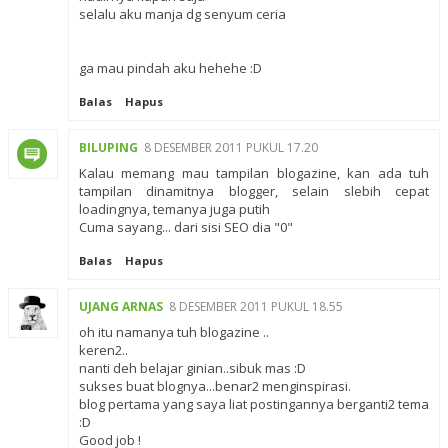
selalu aku manja dg senyum ceria
ga mau pindah aku hehehe :D
Balas
Hapus
BILUPING
8 DESEMBER 2011 PUKUL 17.20
Kalau memang mau tampilan blogazine, kan ada tuh
tampilan dinamitnya blogger, selain slebih cepat
loadingnya, temanya juga putih
Cuma sayang... dari sisi SEO dia "0"
Balas
Hapus
UJANG ARNAS
8 DESEMBER 2011 PUKUL 18.55
oh itu namanya tuh blogazine ..
keren2..
nanti deh belajar ginian..sibuk mas :D
sukses buat blognya...benar2 menginspirasi.
blog pertama yang saya liat postingannya berganti2 tema
:D
Good job !