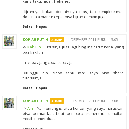
kang, takut mual.. Hehehe..
Hijrahnya bukan domain-nya mas, tapi templete-nya,
do'ain aja biar KP cepat bisa hijrah domain juga.
Balas
Hapus
KOPIAH PUTIH
11 DESEMBER 2011 PUKUL 13.05
->
Kak Rin!!!
: Ini saya juga lagi bingung cari tutorial yang
pas kak Rin..
Ini coba ajang coba-coba aja.
Ditunggu aja, siapa tahu ntar saya bisa share
tutorialnya..
Balas
Hapus
KOPIAH PUTIH
11 DESEMBER 2011 PUKUL 13.06
->
Ami
: Ya memang isi atau konten yang saya haruskan
bisa bermanfaat buat pembaca, sementara tampilan
masih nomer dua..
Makasih ya..