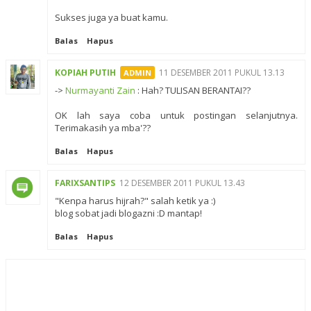
Sukses juga ya buat kamu.
Balas
Hapus
KOPIAH PUTIH
11 DESEMBER 2011 PUKUL 13.13
->
Nurmayanti Zain
: Hah? TULISAN BERANTAI??
OK lah saya coba untuk postingan selanjutnya.
Terimakasih ya mba'??
Balas
Hapus
FARIXSANTIPS
12 DESEMBER 2011 PUKUL 13.43
"Kenpa harus hijrah?" salah ketik ya :)
blog sobat jadi blogazni :D mantap!
Balas
Hapus