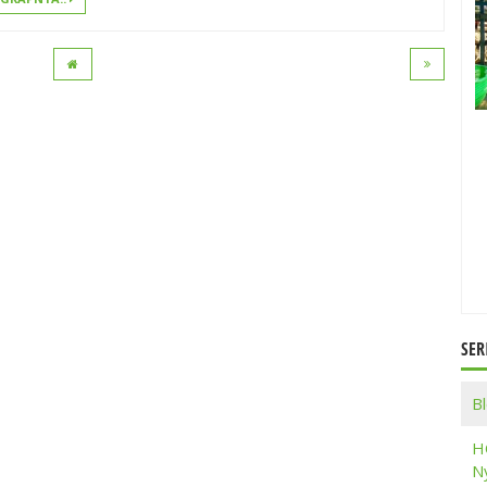
SER
B
H
Ny