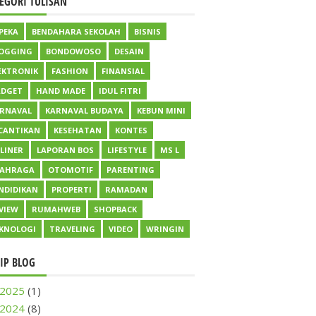
EGORI TULISAN
PEKA
BENDAHARA SEKOLAH
BISNIS
OGGING
BONDOWOSO
DESAIN
EKTRONIK
FASHION
FINANSIAL
DGET
HAND MADE
IDUL FITRI
RNAVAL
KARNAVAL BUDAYA
KEBUN MINI
CANTIKAN
KESEHATAN
KONTES
LINER
LAPORAN BOS
LIFESTYLE
MS L
LAHRAGA
OTOMOTIF
PARENTING
NDIDIKAN
PROPERTI
RAMADAN
VIEW
RUMAHWEB
SHOPBACK
KNOLOGI
TRAVELING
VIDEO
WRINGIN
IP BLOG
2025
(1)
2024
(8)