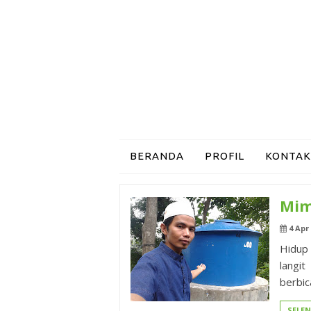
BERANDA
PROFIL
KONTAK
Mim
4 Apr
Hidup
langi
berbica
SELE