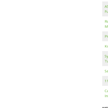
A
F
R
M
Pr
K
S
T
S
11
C
I