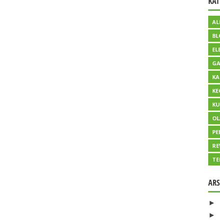
KAT
AL
BL
EL
GA
KA
KE
KU
O
PE
RE
TE
ARS
►
►