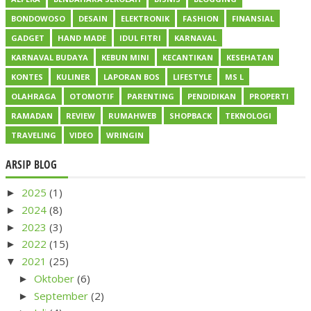
BONDOWOSO
DESAIN
ELEKTRONIK
FASHION
FINANSIAL
GADGET
HAND MADE
IDUL FITRI
KARNAVAL
KARNAVAL BUDAYA
KEBUN MINI
KECANTIKAN
KESEHATAN
KONTES
KULINER
LAPORAN BOS
LIFESTYLE
MS L
OLAHRAGA
OTOMOTIF
PARENTING
PENDIDIKAN
PROPERTI
RAMADAN
REVIEW
RUMAHWEB
SHOPBACK
TEKNOLOGI
TRAVELING
VIDEO
WRINGIN
ARSIP BLOG
2025
(1)
►
2024
(8)
►
2023
(3)
►
2022
(15)
►
2021
(25)
▼
Oktober
(6)
►
September
(2)
►