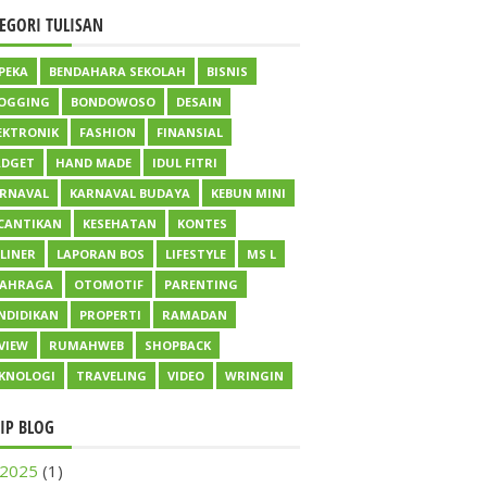
EGORI TULISAN
PEKA
BENDAHARA SEKOLAH
BISNIS
OGGING
BONDOWOSO
DESAIN
EKTRONIK
FASHION
FINANSIAL
DGET
HAND MADE
IDUL FITRI
RNAVAL
KARNAVAL BUDAYA
KEBUN MINI
CANTIKAN
KESEHATAN
KONTES
LINER
LAPORAN BOS
LIFESTYLE
MS L
LAHRAGA
OTOMOTIF
PARENTING
NDIDIKAN
PROPERTI
RAMADAN
VIEW
RUMAHWEB
SHOPBACK
KNOLOGI
TRAVELING
VIDEO
WRINGIN
IP BLOG
2025
(1)