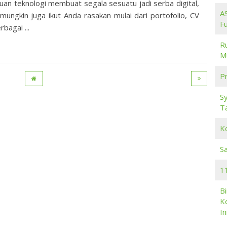
an teknologi membuat segala sesuatu jadi serba digital,
A
i mungkin juga ikut Anda rasakan mulai dari portofolio, CV
F
rbagai ...
R
M
Pr
S
T
K
S
11
B
K
In