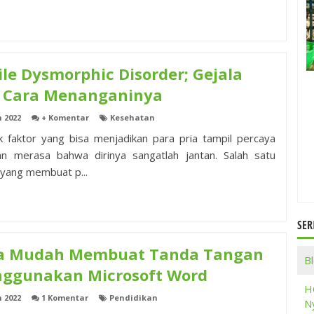
ile Dysmorphic Disorder; Gejala
 Cara Menanganinya
n 2022
+ Komentar
Kesehatan
 faktor yang bisa menjadikan para pria tampil percaya
dan merasa bahwa dirinya sangatlah jantan. Salah satu
 yang membuat p...
SER
a Mudah Membuat Tanda Tangan
B
ggunakan Microsoft Word
H
n 2022
1 Komentar
Pendidikan
Ny