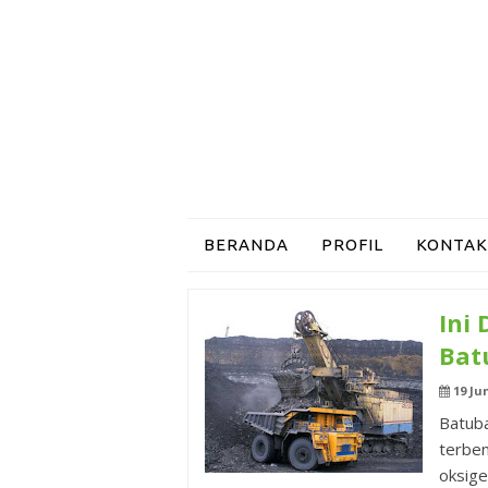
BERANDA
PROFIL
KONTAK
Ini
Bat
19 Ju
Batub
terbe
oksige