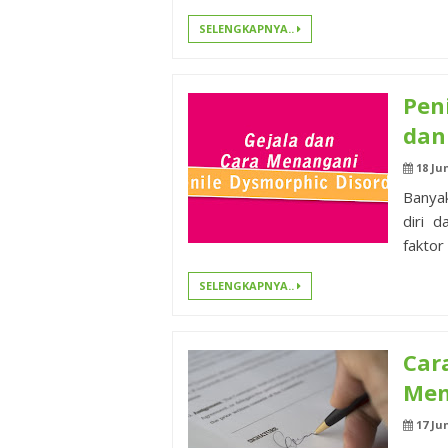
SELENGKAPNYA..
Pen
dan
18 Ju
Banyak
diri 
faktor
SELENGKAPNYA..
Car
Men
17 Ju