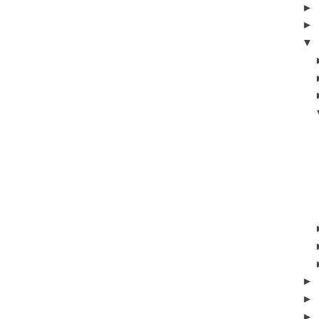
►
►
▼
►
►
►