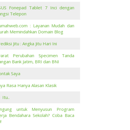
SUS Fonepad Tablet 7 Inci dengan
ungsi Telepon
umahweb.com : Layanan Mudah dan
urah Memindahkan Domain Blog
ediksi Jitu : Angka Jitu Hari Ini
yarat Perubahan Specimen Tanda
angan Bank Jatim, BRI dan BNI
ontak Saya
aya Rasa Hanya Alasan Klasik
 Itu..
ingung untuk Menyusun Program
erja Bendahara Sekolah? Coba Baca
i!