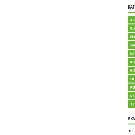
KAT
AL
BL
EL
GA
KA
KE
KU
O
PE
RE
TE
ARS
►