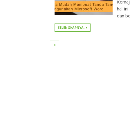
Kemaju
hal in
dan be
SELENGKAPNYA..