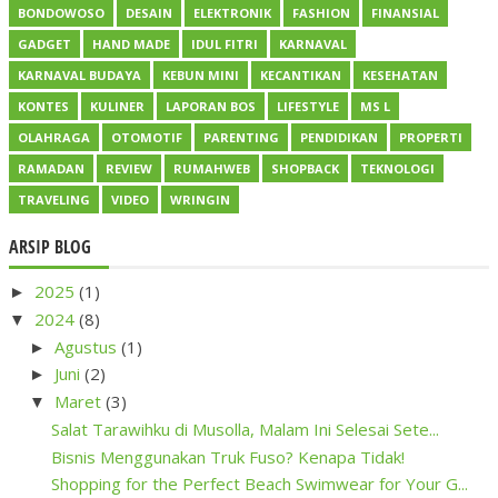
BONDOWOSO
DESAIN
ELEKTRONIK
FASHION
FINANSIAL
GADGET
HAND MADE
IDUL FITRI
KARNAVAL
KARNAVAL BUDAYA
KEBUN MINI
KECANTIKAN
KESEHATAN
KONTES
KULINER
LAPORAN BOS
LIFESTYLE
MS L
OLAHRAGA
OTOMOTIF
PARENTING
PENDIDIKAN
PROPERTI
RAMADAN
REVIEW
RUMAHWEB
SHOPBACK
TEKNOLOGI
TRAVELING
VIDEO
WRINGIN
ARSIP BLOG
2025
(1)
►
2024
(8)
▼
Agustus
(1)
►
Juni
(2)
►
Maret
(3)
▼
Salat Tarawihku di Musolla, Malam Ini Selesai Sete...
Bisnis Menggunakan Truk Fuso? Kenapa Tidak!
Shopping for the Perfect Beach Swimwear for Your G...