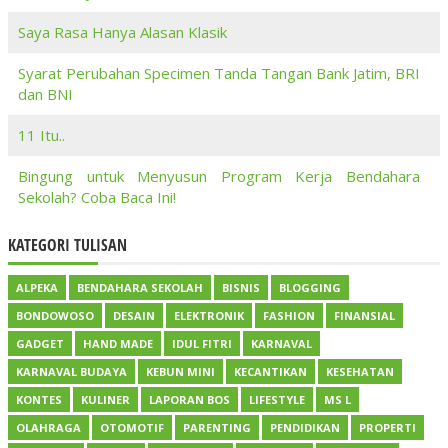
Saya Rasa Hanya Alasan Klasik
Syarat Perubahan Specimen Tanda Tangan Bank Jatim, BRI
dan BNI
11 Itu..
Bingung untuk Menyusun Program Kerja Bendahara
Sekolah? Coba Baca Ini!
KATEGORI TULISAN
ALPEKA
BENDAHARA SEKOLAH
BISNIS
BLOGGING
BONDOWOSO
DESAIN
ELEKTRONIK
FASHION
FINANSIAL
GADGET
HAND MADE
IDUL FITRI
KARNAVAL
KARNAVAL BUDAYA
KEBUN MINI
KECANTIKAN
KESEHATAN
KONTES
KULINER
LAPORAN BOS
LIFESTYLE
MS L
OLAHRAGA
OTOMOTIF
PARENTING
PENDIDIKAN
PROPERTI