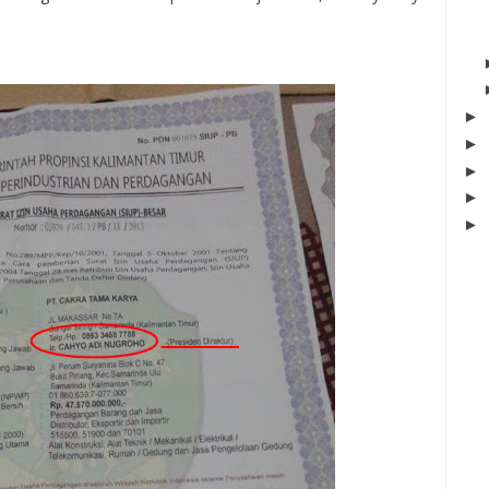
►
►
►
►
►