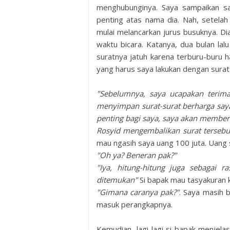
menghubunginya. Saya sampaikan sa
penting atas nama dia. Nah, setelah
mulai melancarkan jurus busuknya. D
waktu bicara. Katanya, dua bulan la
suratnya jatuh karena terburu-buru 
yang harus saya lakukan dengan surat-
"Sebelumnya, saya ucapakan terim
menyimpan surat-surat berharga saya
penting bagi saya, saya akan member
Rosyid mengembalikan surat tersebu
mau ngasih saya uang 100 juta. Uang
"Oh ya? Beneran pak?"
"Iya, hitung-hitung juga sebagai r
ditemukan"
Si bapak mau tasyakuran k
"Gimana caranya pak?"
. Saya masih 
masuk perangkapnya.
Kemudian, lagi-lagi si bapak menjel