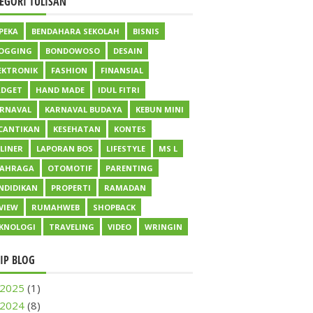
EGORI TULISAN
PEKA
BENDAHARA SEKOLAH
BISNIS
OGGING
BONDOWOSO
DESAIN
EKTRONIK
FASHION
FINANSIAL
DGET
HAND MADE
IDUL FITRI
RNAVAL
KARNAVAL BUDAYA
KEBUN MINI
CANTIKAN
KESEHATAN
KONTES
LINER
LAPORAN BOS
LIFESTYLE
MS L
LAHRAGA
OTOMOTIF
PARENTING
NDIDIKAN
PROPERTI
RAMADAN
VIEW
RUMAHWEB
SHOPBACK
KNOLOGI
TRAVELING
VIDEO
WRINGIN
IP BLOG
2025
(1)
2024
(8)