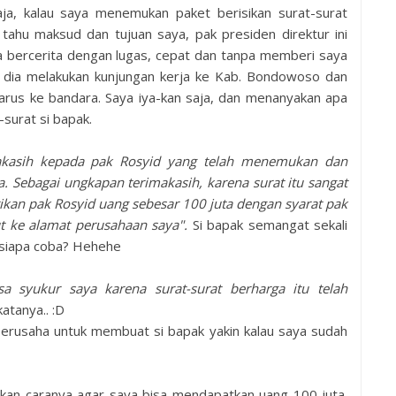
ja, kalau saya menemukan paket berisikan surat-surat
 tahu maksud dan tujuan saya, pak presiden direktur ini
ia bercerita dengan lugas, cepat dan tanpa memberi saya
lu dia melakukan kunjungan kerja ke Kab. Bondowoso dan
harus ke bandara. Saya iya-kan saja, dan menanyakan apa
surat si bapak.
akasih kepada pak Rosyid yang telah menemukan dan
. Sebagai ungkapan terimakasih, karena surat itu sangat
ikan pak Rosyid uang sebesar 100 juta dengan syarat pak
t ke alamat perusahaan saya".
Si bapak semangat sekali
 siapa coba? Hehehe
asa syukur saya karena surat-surat berharga itu telah
atanya.. :D
berusaha untuk membuat si bapak yakin kalau saya sudah
askan caranya agar saya bisa mendapatkan uang 100 juta.