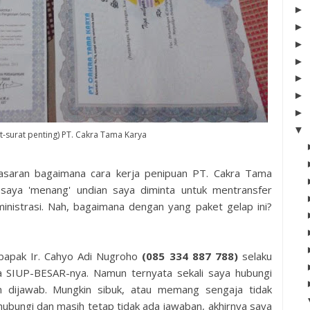
►
►
►
►
►
►
►
▼
at-surat penting) PT. Cakra Tama Karya
nasaran bagaimana cara kerja penipuan PT. Cakra Tama
 saya 'menang' undian saya diminta untuk mentransfer
nistrasi. Nah, bagaimana dengan yang paket gelap ini?
apak Ir. Cahyo Adi Nugroho
(085 334 887 788)
selaku
a SIUP-BESAR-nya. Namun ternyata sekali saya hubungi
um dijawab. Mungkin sibuk, atau memang sengaja tidak
 hubungi dan masih tetap tidak ada jawaban, akhirnya saya