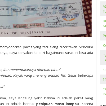
A
F
R
M
Pr
K
 menyodorkan paket yang tadi siang diceritakan. Sebelum
ya, saya tanyakan ke istri bagaimana surat ini bisa ada
S
T
S
nya, ibu menemukannya didepan pintu"
penipuan. Kayak yang menang undian Teh Gelas beberapa
11
ya"
C
I
inya, saya langsung yakin bahwa ini adalah paket yang
dan ini adalah bentuk
penipuan masa lampau
. Karena