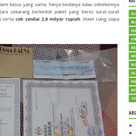
KAT
lami kasus yang sama, hanya bedanya kalau sebelumnya
ra sekarang berkedok paket yang berisi surat-surat
AL
) serta
cek senilai 2,8 milyar rupiah
. Waw! Uang siapa
BL
EL
GA
KA
KE
KU
O
PE
RE
TE
ARS
►
►