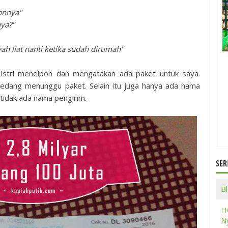
annya"
ya?"
yah liat nanti ketika sudah dirumah"
t istri menelpon dan mengatakan ada paket untuk saya.
sedang menunggu paket. Selain itu juga hanya ada nama
tidak ada nama pengirim.
SER
B
H
Ny