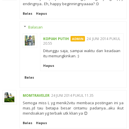
endingnya.. Eh, happy beginningnyaaaa? :D
Balas
Hapus
Balasan
KOPIAH PUTIH
24 JUNI 2014 PUKUL
20.55
Ditunggu saja, sampai waktu dan keadaan
itu memungkinkan. :)
Hapus
Balas
MOMTRAVELER
24 JUNI 2014 PUKUL 11.35
Semoga miss L yg menik2vitu membaca postingan ini ya
mas..jd tau betapa besar cintamu padanya...aku ikut
mendoakan yg terbaik utk klian ya 😊
Balas
Hapus