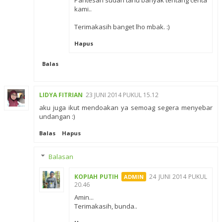
Pantesan sudah tahu banyak tentang cerita
kami..
Terimakasih banget lho mbak. :)
Hapus
Balas
LIDYA FITRIAN
23 JUNI 2014 PUKUL 15.12
aku juga ikut mendoakan ya semoag segera menyebar
undangan :)
Balas
Hapus
Balasan
KOPIAH PUTIH
24 JUNI 2014 PUKUL
20.46
Amin...
Terimakasih, bunda..