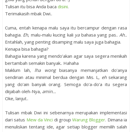
Tulisan itu bisa Anda baca
disini
.
Terimakasih mbak Dwi..
Cuma, entah kenapa malu saya itu bercampur dengan rasa
bahagia.
Eh
, malu-malu kucing kali
ya
bahasa yang pas..
Ah..
Entahlah, yang penting disamping malu saya juga bahagia.
Kenapa bisa bahagia?
Bahagia karena yang mendo’akan agar saya segera menikah
bertambah semakin banyak.. Hahaha
Maklum lah,
lha wong
biasanya memanjatkan do’anya
sendirian atau minimal berdua dengan Mis. L,
eh
sekarang
yang do’ain banyak orang. Semoga do’a-do’a itu segera
diijabah oleh-Nya,
amin...
Oke, lanjut..
Tulisan mbak Dwi ini sebenarnya merupakan implementasi
dari satus
Mew da Vinci
di group
Warung Blogger
. Dimana ia
menuliskan tentang ide, agar setiap blogger memilih salah