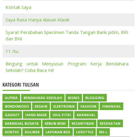
Kontak Saya
Saya Rasa Hanya Alasan Klasik
Syarat Perubahan Specimen Tanda Tangan Bank Jatim, BRI
dan BNI
11 Itu..
Bingung untuk Menyusun Program Kerja Bendahara
Sekolah? Coba Baca Ini!
KATEGORI TULISAN
ALPEKA
BENDAHARA SEKOLAH
BISNIS
BLOGGING
BONDOWOSO
DESAIN
ELEKTRONIK
FASHION
FINANSIAL
GADGET
HAND MADE
IDUL FITRI
KARNAVAL
KARNAVAL BUDAYA
KEBUN MINI
KECANTIKAN
KESEHATAN
KONTES
KULINER
LAPORAN BOS
LIFESTYLE
MS L