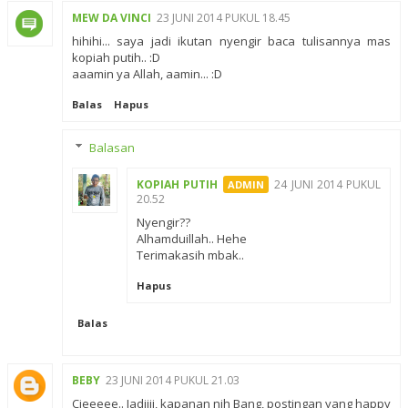
MEW DA VINCI
23 JUNI 2014 PUKUL 18.45
hihihi... saya jadi ikutan nyengir baca tulisannya mas
kopiah putih.. :D
aaamin ya Allah, aamin... :D
Balas
Hapus
Balasan
KOPIAH PUTIH
24 JUNI 2014 PUKUL
20.52
Nyengir??
Alhamduillah.. Hehe
Terimakasih mbak..
Hapus
Balas
BEBY
23 JUNI 2014 PUKUL 21.03
Cieeeee.. Jadiiii, kapanan nih Bang, postingan yang happy