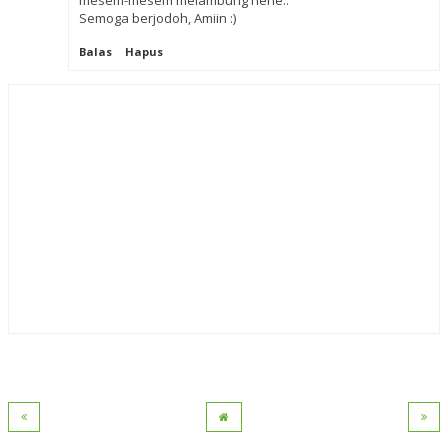
mesem-mesem melambung hehe..
Semoga berjodoh, Amiin :)
Balas
Hapus