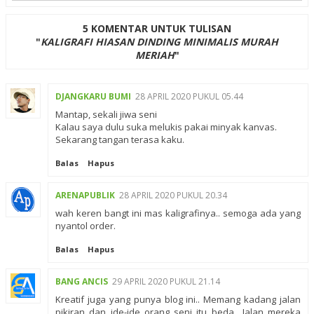
5 KOMENTAR UNTUK TULISAN
"
KALIGRAFI HIASAN DINDING MINIMALIS MURAH
MERIAH
"
DJANGKARU BUMI
28 APRIL 2020 PUKUL 05.44
Mantap, sekali jiwa seni
Kalau saya dulu suka melukis pakai minyak kanvas.
Sekarang tangan terasa kaku.
Balas
Hapus
ARENAPUBLIK
28 APRIL 2020 PUKUL 20.34
wah keren bangt ini mas kaligrafinya.. semoga ada yang
nyantol order.
Balas
Hapus
BANG ANCIS
29 APRIL 2020 PUKUL 21.14
Kreatif juga yang punya blog ini.. Memang kadang jalan
pikiran dan ide-ide orang seni itu beda.. Jalan mereka