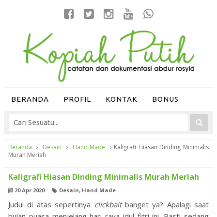
BERANDA
PROFIL
KONTAK
BONUS
Beranda
›
Desain
›
Hand Made
›
Kaligrafi Hiasan Dinding Minimalis
Murah Meriah
Kaligrafi Hiasan Dinding Minimalis Murah Meriah
20 Apr 2020
Desain
,
Hand Made
Judul di atas sepertinya
clickbait
banget ya? Apalagi saat
bulan puasa menjelang hari raya idul fitri ini. Pasti sedang