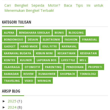
Cari Bengkel Sepeda Motor? Baca Tips Ini untuk
Menemukan Bengkel Terbaik!
KATEGORI TULISAN
ALPEKA
BENDAHARA SEKOLAH
BISNIS
BLOGGING
BONDOWOSO
DESAIN
ELEKTRONIK
FASHION
FINANSIAL
GADGET
HAND MADE
IDUL FITRI
KARNAVAL
KARNAVAL BUDAYA
KEBUN MINI
KECANTIKAN
KESEHATAN
KONTES
KULINER
LAPORAN BOS
LIFESTYLE
MS L
OLAHRAGA
OTOMOTIF
PARENTING
PENDIDIKAN
PROPERTI
RAMADAN
REVIEW
RUMAHWEB
SHOPBACK
TEKNOLOGI
TRAVELING
VIDEO
WRINGIN
ARSIP BLOG
2025
(1)
►
2024
(8)
►