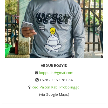
ABDUR ROSYID
kopputih@gmail.com
+6282 336 176 064
Kec. Paiton Kab. Probolinggo
(via Google Maps)