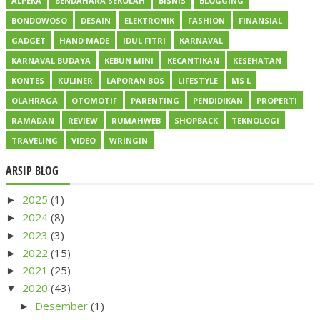
ALPEKA
BENDAHARA SEKOLAH
BISNIS
BLOGGING
BONDOWOSO
DESAIN
ELEKTRONIK
FASHION
FINANSIAL
GADGET
HAND MADE
IDUL FITRI
KARNAVAL
KARNAVAL BUDAYA
KEBUN MINI
KECANTIKAN
KESEHATAN
KONTES
KULINER
LAPORAN BOS
LIFESTYLE
MS L
OLAHRAGA
OTOMOTIF
PARENTING
PENDIDIKAN
PROPERTI
RAMADAN
REVIEW
RUMAHWEB
SHOPBACK
TEKNOLOGI
TRAVELING
VIDEO
WRINGIN
ARSIP BLOG
2025
(1)
►
2024
(8)
►
2023
(3)
►
2022
(15)
►
2021
(25)
►
2020
(43)
▼
Desember
(1)
►