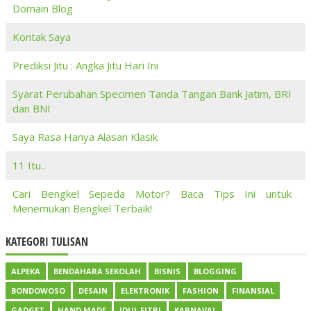
Domain Blog
Kontak Saya
Prediksi Jitu : Angka Jitu Hari Ini
Syarat Perubahan Specimen Tanda Tangan Bank Jatim, BRI
dan BNI
Saya Rasa Hanya Alasan Klasik
11 Itu..
Cari Bengkel Sepeda Motor? Baca Tips Ini untuk
Menemukan Bengkel Terbaik!
KATEGORI TULISAN
ALPEKA
BENDAHARA SEKOLAH
BISNIS
BLOGGING
BONDOWOSO
DESAIN
ELEKTRONIK
FASHION
FINANSIAL
GADGET
HAND MADE
IDUL FITRI
KARNAVAL