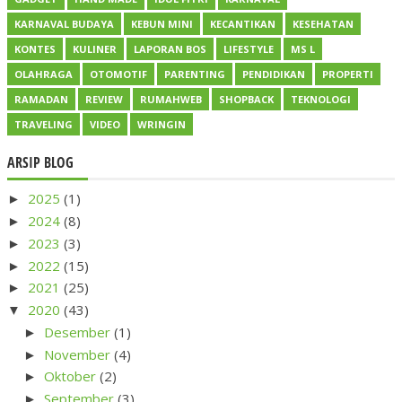
KARNAVAL BUDAYA
KEBUN MINI
KECANTIKAN
KESEHATAN
KONTES
KULINER
LAPORAN BOS
LIFESTYLE
MS L
OLAHRAGA
OTOMOTIF
PARENTING
PENDIDIKAN
PROPERTI
RAMADAN
REVIEW
RUMAHWEB
SHOPBACK
TEKNOLOGI
TRAVELING
VIDEO
WRINGIN
ARSIP BLOG
2025
(1)
►
2024
(8)
►
2023
(3)
►
2022
(15)
►
2021
(25)
►
2020
(43)
▼
Desember
(1)
►
November
(4)
►
Oktober
(2)
►
September
(3)
►