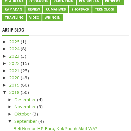
OLAHRAGA
OTOMOTIF
PARENTING
PENDIDIKAN
PROPERTI
RAMADAN
REVIEW
RUMAHWEB
SHOPBACK
TEKNOLOGI
TRAVELING
VIDEO
WRINGIN
ARSIP BLOG
2025
(1)
►
2024
(8)
►
2023
(3)
►
2022
(15)
►
2021
(25)
►
2020
(43)
►
2019
(80)
►
2018
(50)
▼
Desember
(4)
►
November
(9)
►
Oktober
(3)
►
September
(4)
▼
Beli Nomor HP Baru, Kok Sudah Aktif WA?