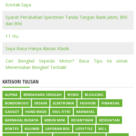
Kontak Saya
Syarat Perubahan Specimen Tanda Tangan Bank Jatim, BRI
dan BNI
11 Itu..
Saya Rasa Hanya Alasan Klasik
Cari Bengkel Sepeda Motor? Baca Tips Ini untuk
Menemukan Bengkel Terbaik!
KATEGORI TULISAN
ALPEKA
BENDAHARA SEKOLAH
BISNIS
BLOGGING
BONDOWOSO
DESAIN
ELEKTRONIK
FASHION
FINANSIAL
GADGET
HAND MADE
IDUL FITRI
KARNAVAL
KARNAVAL BUDAYA
KEBUN MINI
KECANTIKAN
KESEHATAN
KONTES
KULINER
LAPORAN BOS
LIFESTYLE
MS L