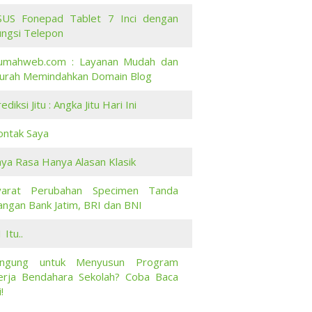
SUS Fonepad Tablet 7 Inci dengan
ungsi Telepon
umahweb.com : Layanan Mudah dan
urah Memindahkan Domain Blog
ediksi Jitu : Angka Jitu Hari Ini
ontak Saya
aya Rasa Hanya Alasan Klasik
yarat Perubahan Specimen Tanda
angan Bank Jatim, BRI dan BNI
 Itu..
ingung untuk Menyusun Program
erja Bendahara Sekolah? Coba Baca
i!