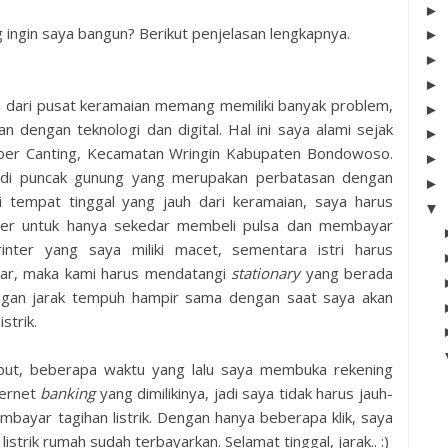
►
ng ingin saya bangun? Berikut penjelasan lengkapnya.
►
►
►
 dari pusat keramaian memang memiliki banyak problem,
►
n dengan teknologi dan digital. Hal ini saya alami sejak
►
mber Canting, Kecamatan Wringin Kabupaten Bondowoso.
►
 di puncak gunung yang merupakan perbatasan dengan
►
 tempat tinggal yang jauh dari keramaian, saya harus
▼
ter untuk hanya sekedar membeli pulsa dan membayar
printer yang saya miliki macet, sementara istri harus
ar, maka kami harus mendatangi
stationary
yang berada
gan jarak tempuh hampir sama dengan saat saya akan
strik.
but, beberapa waktu yang lalu saya membuka rekening
ternet
banking
yang dimilikinya, jadi saya tidak harus jauh-
mbayar tagihan listrik. Dengan hanya beberapa klik, saya
istrik rumah sudah terbayarkan. Selamat tinggal, jarak.. :)