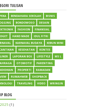
EGORI TULISAN
PEKA
BENDAHARA SEKOLAH
BISNIS
OGGING
BONDOWOSO
DESAIN
EKTRONIK
FASHION
FINANSIAL
DGET
HAND MADE
IDUL FITRI
RNAVAL
KARNAVAL BUDAYA
KEBUN MINI
CANTIKAN
KESEHATAN
KONTES
LINER
LAPORAN BOS
LIFESTYLE
MS L
LAHRAGA
OTOMOTIF
PARENTING
NDIDIKAN
PROPERTI
RAMADAN
VIEW
RUMAHWEB
SHOPBACK
KNOLOGI
TRAVELING
VIDEO
WRINGIN
IP BLOG
2025
(1)