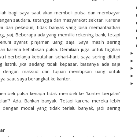
salah bagi saya saat akan membeli pulsa dan membayar
n dengan saudara, tetangga dan masyarakat sekitar. Karena
ani dan pekebun, tidak banyak yang bisa memanfaatkan
ng,
ya
). Beberapa ada yang memiliki rekening bank, tetapi
nuhi syarat pinjaman uang saja. Saya masih sering
n karena kehabisan pulsa. Demikian juga untuk tagihan
►
tri berbelanja kebutuhan sehari-hari, saya sering dititipi
►
listrik. Jika sedang tidak kepasar, biasanya ada saja
►
 dengan maksud dan tujuan menitipkan uang untuk
►
nya saat saya berangkat ke kantor.
►
mbeli pulsa kenapa tidak membeli ke ‘konter berjalan’
alan’? Ada. Bahkan banyak. Tetapi karena mereka lebih
n
dengan modal yang tidak terlalu banyak, jadi sering
sar