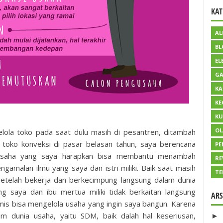
KAT
AL
BL
EL
GA
KA
KE
KU
O
ola toko pada saat dulu masih di pesantren, ditambah
toko konveksi di pasar belasan tahun, saya berencana
PE
 Usaha yang saya harapkan bisa membantu menambah
RE
amalan ilmu yang saya dan istri miliki. Baik saat masih
TE
setelah bekerja dan berkecimpung langsung dalam dunia
g saya dan ibu mertua miliki tidak berkaitan langsung
ARS
imis bisa mengelola usaha yang ingin saya bangun. Karena
am dunia usaha, yaitu SDM, baik dalah hal keseriusan,
►