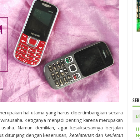
SER
r merupakan hal utama yang harus dipertimbangkan secara
B
erwirausaha. Ketiganya menjadi penting karena merupakan
 usaha. Namun demikian, agar kesuksesannya berjalan
H
rus ditunjang dengan keseriusan,
ketelatenan
dan
keuletan
Ny