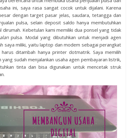
 saya berencana untuk membuka usaha penjualan pulsa dan
saha ini, saya rasa sangat cocok untuk dijalani. Karena
 besar dengan target pasar jelas, saudara, tetangga dan
njualan pulsa, selain deposit saldo hanya membutuhkan
al dirumah. Kebetulan kami memiliki dua ponsel yang tidak
ualan
pulsa. Modal yang dibutuhkan untuk menjadi agen
ah saya miliki, yaitu laptop dan modem sebagai perangkat
g harus ditambah hanya printer dotmatrik. Saya memilih
an yang sudah menjalankan usaha agen pembayaran listrik,
tuhkan tinta dan bisa digunakan untuk mencetak struk
n.