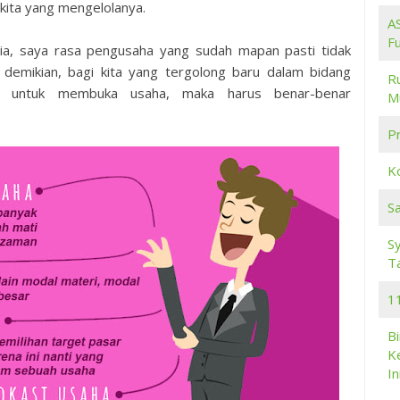
kita yang mengelolanya.
A
F
sia, saya rasa pengusaha yang sudah mapan pasti tidak
n
demikian, bagi kita yang tergolong baru dalam bidang
R
nan untuk membuka usaha, maka harus benar-benar
M
Pr
K
S
S
T
11
B
K
In