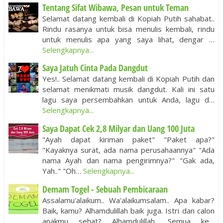
Tentang Sifat Wibawa, Pesan untuk Teman
Selamat datang kembali di Kopiah Putih sahabat..
Rindu rasanya untuk bisa menulis kembali, rindu
untuk menulis apa yang saya lihat, dengar …
Selengkapnya...
Saya Jatuh Cinta Pada Dangdut
Yes!.. Selamat datang kembali di Kopiah Putih dan
selamat menikmati musik dangdut. Kali ini satu
lagu saya persembahkan untuk Anda, lagu d…
Selengkapnya...
Saya Dapat Cek 2,8 Milyar dan Uang 100 Juta
"Ayah dapat kiriman paket" "Paket apa?"
"Kayaknya surat, ada nama perusahaannya" "Ada
nama Ayah dan nama pengirimnya?" "Gak ada,
Yah.." "Oh…
Selengkapnya...
Demam Togel - Sebuah Pembicaraan
Assalamu'alaikum.. Wa'alaikumsalam.. Apa kabar?
Baik, kamu? Alhamdulillah baik juga. Istri dan calon
anakmu sehat? Alhamdulillah.. Semua ke…