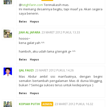
@
Istighfarin.com
Terimakasih mas.
Ini memang desainnya begitu, tapi maaf ya. Akan segera
saya benerin.
Balas
Hapus
JIAH AL JAFARA
23 MARET 2012 PUKUL 13.33
hoooo~
kena galat yah ^^
hamboh, aku udah lama g tengok g+ ^^
Balas
Hapus
IJAL FAUZI
23 MARET 2012 PUKUL 14.26
Mas Abdur ambil sisi manfaatnya, dengan begini
semakin bertambah pengalaman Mas di dunia blogging,
bukan ? Semoga sukses terus untuk kedepannya :)
Balas
Hapus
KOPIAH PUTIH
23 MARET 2012 PUKUL 16.32