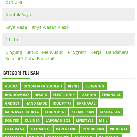
dan BNI
Kontak Saya
Saya Rasa Hanya Alasan Klasik
11 Itu..
Bingung untuk Menyusun Program Kerja Bendahara
Sekolah? Coba Baca Ini!
KATEGORI TULISAN
ALPEKA
BENDAHARA SEKOLAH
BISNIS
BLOGGING
BONDOWOSO
DESAIN
ELEKTRONIK
FASHION
FINANSIAL
GADGET
HAND MADE
IDUL FITRI
KARNAVAL
KARNAVAL BUDAYA
KEBUN MINI
KECANTIKAN
KESEHATAN
KONTES
KULINER
LAPORAN BOS
LIFESTYLE
MS L
OLAHRAGA
OTOMOTIF
PARENTING
PENDIDIKAN
PROPERTI